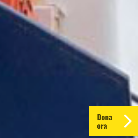
Dona
ora