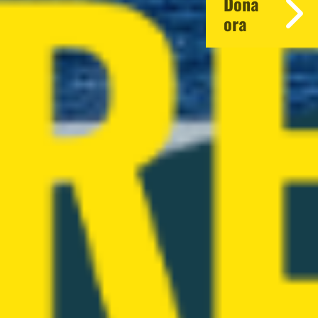
Dona
ora