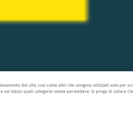
onamento del sito, così come altri che vengono utilizzati solo per sco
e voi stessi quali categorie volete permettere. Si prega di notare che
PAGINA INIZIALE
BLOG
24.08.2020