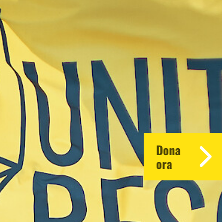
Dona
ora