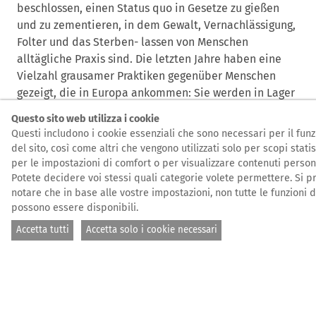
beschlossen, einen Status quo in Gesetze zu gießen
und zu zementieren, in dem Gewalt, Vernachlässigung,
Folter und das Sterben- lassen von Menschen
alltägliche Praxis sind. Die letzten Jahre haben eine
Vielzahl grausamer Praktiken gegenüber Menschen
gezeigt, die in Europa ankommen: Sie werden in Lager
wie Moria gepfercht, Kinder werden von ihren Eltern
Questo sito web utilizza i cookie
getrennt, Boote werden daran gehindert in der Ägäis
Questi includono i cookie essenziali che sono necessari per il fu
sicher Land zu erreichen, Menschen werden an der
del sito, così come altri che vengono utilizzati solo per scopi statis
kroatischen Grenze bewusstlos geschlagen oder an der
per le impostazioni di comfort o per visualizzare contenuti persona
polnischen Grenze erfrieren gelassen. Mit dem jetzt
Potete decidere voi stessi quali categorie volete permettere. Si p
notare che in base alle vostre impostazioni, non tutte le funzioni d
erzielten Abkommen wird all dies fortgeführt und
possono essere disponibili.
sogar in Recht gegossen.
Accetta tutti
Accetta solo i cookie necessari
Wir sind schockiert darüber, wie die auf See
verlorenen Leben zur Rechtfertigung dieser
gewaltvollen Politik benutzt werden.
Heute hatte die EU die Chance, ein Versprechen