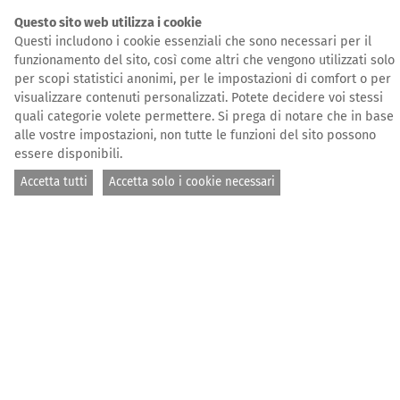
Questo sito web utilizza i cookie
Questi includono i cookie essenziali che sono necessari per il
funzionamento del sito, così come altri che vengono utilizzati solo
per scopi statistici anonimi, per le impostazioni di comfort o per
visualizzare contenuti personalizzati. Potete decidere voi stessi
quali categorie volete permettere. Si prega di notare che in base
© Fiona Alihosi / Sea-Eye
alle vostre impostazioni, non tutte le funzioni del sito possono
essere disponibili.
PAGINA INIZIALE
STAMPA
UNITED4RESCUE VERÖFFENTLICHT JAHRESBERICHT 2023
Accetta tutti
Accetta solo i cookie necessari
14.10.2024
United4Rescue veröffentlicht
Jahresbericht 2023