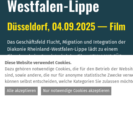
Westfalen-Lippe
Düsseldorf, 04.09.2025 — Film
Das Geschäftsfeld Flucht, Migration und Integration der
Diakonie Rheinland-Westfalen-Lippe lädt zu einem
Filmabend ein. Gezeigt wird der Film „KEIN LAND FÜR
Diese Website verwendet Cookies.
NIEMAND - Abschottung eines Einwanderungslandes".
Dazu gehören notwendige Cookies, die für den Betrieb der Websit
Im Anschluss wird eine Diskussionsrunde stattfinden.
sind, sowie andere, die nur für anonyme statistische Zwecke ver
Die Einladung geht an Kolleg:innen aus diakonischen
können selbst entscheiden, welche Kategorien Sie zulassen möcht
Werken, Netzwerkpartner:innen sowie
Alle akzeptieren
Nur notwendige Cookies akzeptieren
Mitarbeiter:innen des Hauses.
Veranstaltungsort ist die Geschäftsstelle der Diakonie
Rheinland-Westfalen-Lippe.
ANSTEHENDE VERANSTALTUNGEN