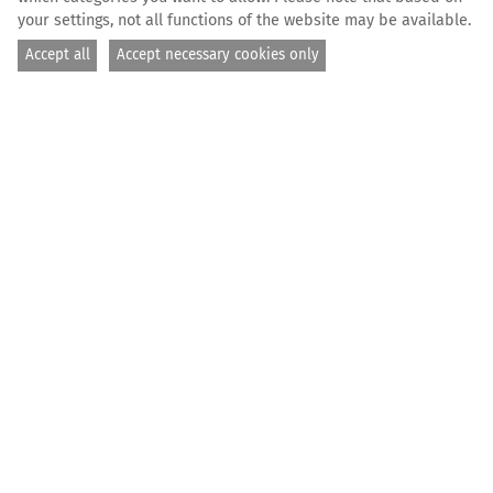
your settings, not all functions of the website may be available.
Accept all
Accept necessary cookies only
Leon Salner
HOME
DONATE AND HELP
SEGEL SETZEN
Segel setzen
Es war ein schrecklicher Start in das Jahr 2026: Noch
nie sind in den ersten Monaten eines Jahres so viele
Menschen auf der Flucht über das Mittelmeer
ertrunken oder als vermisst gemeldet worden.
Doch wir schauen nicht gleichgültig zu. Wir handeln
gemeinsam und
bringen die Humanity 2 in den Einsatz