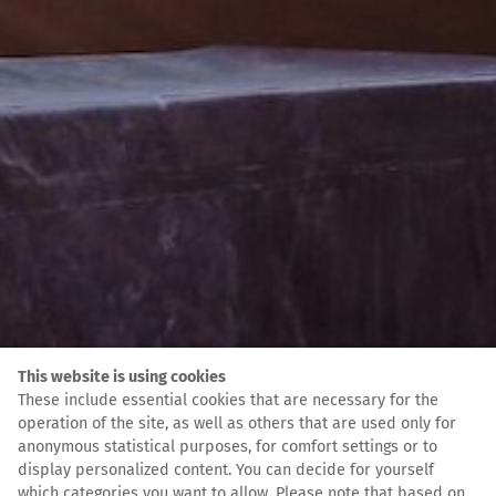
This website is using cookies
These include essential cookies that are necessary for the
operation of the site, as well as others that are used only for
anonymous statistical purposes, for comfort settings or to
display personalized content. You can decide for yourself
which categories you want to allow. Please note that based on