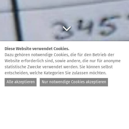
© Guillaume Duez / Sea-Eye
Diese Website verwendet Cookies.
Dazu gehören notwendige Cookies, die für den Betrieb der
STARTSEITE
LOGBUCH
Website erforderlich sind, sowie andere, die nur für anonyme
statistische Zwecke verwendet werden. Sie können selbst
entscheiden, welche Kategorien Sie zulassen möchten.
Blick
hinter die
Alle akzeptieren
Nur notwendige Cookies akzeptieren
Kulissen
Ein Logbuch auf einem Schiff hält nach und hält fest,